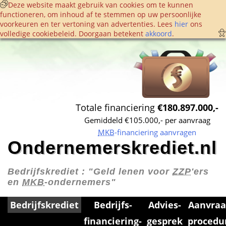
 Deze website maakt gebruik van cookies om te kunnen 
functioneren, om inhoud af te stemmen op uw persoonlijke 
voorkeuren en ter vertoning van advertenties. Lees 
hier
 ons 
volledige cookie­beleid. Doorgaan betekent 
akkoord
. 
Totale financiering 
€180.897.000,-
Gemiddeld €105.000,- per aanvraag
MKB
-financiering aanvragen
Ondernemerskrediet.nl
Bedrijfskrediet : 
"Geld lenen voor 
ZZP
'ers 
en 
MKB
-ondernemers"
Bedrijfskrediet
Bedrijfs­
Advies­
Aanvraa
financiering­
gesprek
procedu