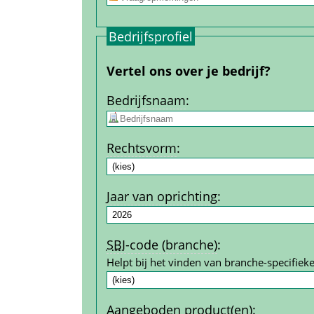
Bedrijfs­profiel
Vertel ons over je bedrijf?
Bedrijfs­naam
:
Rechtsvorm
:
Jaar van oprichting
:
SBI
-code (branche)
:
Helpt bij het vinden van branche-specifieke
Aangeboden product(en)
: