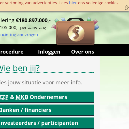
r vertoning van advertenties. Lees 
hier
 ons volledige cookie­
iering 
€180.897.000,-
105.000,- per aanvraag
anciering aanvragen
procedure
Inloggen
Over ons
ie ben jij?
ies jouw situatie voor meer info.
ZZP
 & 
MKB
 Ondernemers
Banken / financiers
Investeerders / participanten