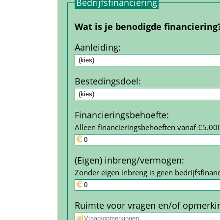
Bedrijfs­financiering
Wat is je benodigde financiering
Aanleiding
:
Bestedings­doel
:
Financierings­behoefte
:
Alleen financieringsbehoeften vanaf €5.00
(Eigen) inbreng/vermogen
:
Zonder eigen inbreng is geen bedrijfs­financ
Ruimte voor vragen en/of opmerki