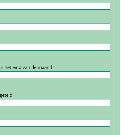
an het eind van de maand?
geteld.