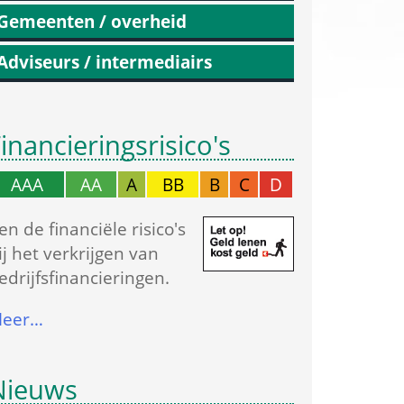
Gemeenten / overheid
Adviseurs / intermediairs
inancierings­risico's
AAA
AA
A
BB
B
C
D
en de financiële risico's 
ij het verkrijgen van 
edrijfs­financieringen.
eer…
Nieuws