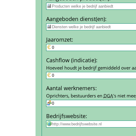
Aangeboden dienst(en)
:
Jaar­omzet
:
Cashflow (indicatie)
:
Hoeveel houdt je bedrijf gemiddeld over a
Aantal werk­nemers
:
Oprichters, bestuurders en 
DGA
's niet mee
Bedrijfs­website
: