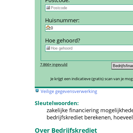
Post­code
:
Huis­nummer
:
Hoe gehoord?
7.866× ingevuld
Je krijgt een indicatieve (gratis) scan van je mo
 
Veilige gegevensverwerking
Sleutelwoorden:
zakelijke financiering mogelijkhed
bedrijfskrediet berekenen, hoeveel
Over Bedrijfskrediet