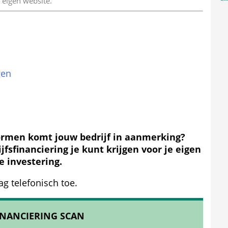
 eigen website. 
gen
n
ormen komt jouw bedrijf in aanmerking? 
fsfinanciering je kunt krijgen voor je eigen 
 investering.
ag telefonisch toe.
INANCIERING SCAN