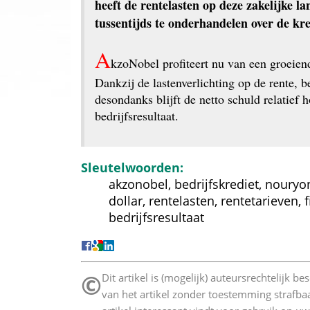
heeft de rentelasten op deze zakelijke l
tussentijds te onderhandelen over de k
A
kzoNobel profiteert nu van een groeien
Dankzij de lastenverlichting op de rente, b
desondanks blijft de netto schuld relatief
bedrijfsresultaat.
Sleutelwoorden:
akzonobel, bedrijfskrediet, nouryon
dollar, rentelasten, rentetarieven, 
bedrijfsresultaat
©
 Dit artikel is (mogelijk) auteursrechtelijk 
van het artikel zonder toestemming strafbaa