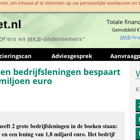
ren, om inhoud af te stemmen op uw persoonlijke voorkeuren en te
t.nl
Totale financ
Gemiddeld €
MKB
-fin
ZP
'ers en 
MKB
-ondernemers"
ciering­scan
Advies­gesprek
Aanvraag­
n bedrijfsleningen bespaart 
W
 miljoen euro
K
eft 2 grote bedrijfsleningen in de boeken staan: 
en een lening van 1,8 miljard euro. Het bedrijf 