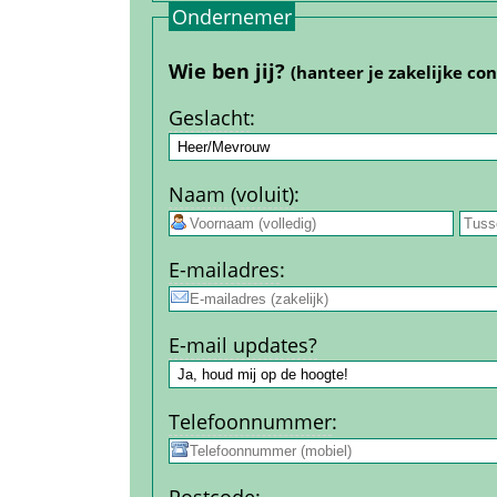
Ondernemer
Wie ben jij? 
(hanteer je zakelijke co
Geslacht
:
Naam (voluit)
:
 
E-mail­adres
:
E-mail updates?
Telefoon­nummer
: