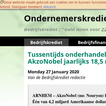
 Deze website maakt gebruik van cookies om te kunnen functione
beleid. Doorgaan betekent 
akkoord
. 
Ondernemerskredie
Bedrijfskrediet : 
"Geld lenen voor 
Z
Bedrijfskrediet
Bedrijfs­finan
Tussentijds onderhandele
AkzoNobel jaarlijks 18,5
Monday 27 January 2020
Van de 
Bedrijfskrediet redactie
ARNHEM
 – AkzoNobel (nu: Nouryon) he
Één van 4,2 miljard Amerikaanse dollar 