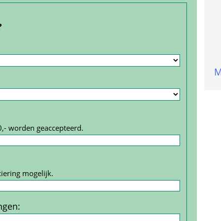
?
M
0,- worden geaccepteerd.
iering mogelijk.
ngen
: