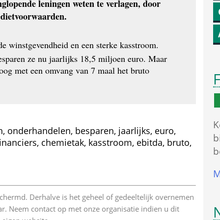
anglopende leningen weten te verlagen, door 
redietvoorwaarden.
de winstgevendheid en een sterke kasstroom. 
esparen ze nu jaarlijks 18,5 miljoen euro. Maar 
 hoog met een omvang van 7 maal het bruto 
F
K
, onderhandelen, besparen, jaarlijks, euro, 
b
financiers, chemietak, kasstroom, ebitda, bruto, 
b
M
beschermd. Derhalve is het geheel of gedeeltelijk overnemen 
r. Neem contact op met onze organisatie indien u dit 