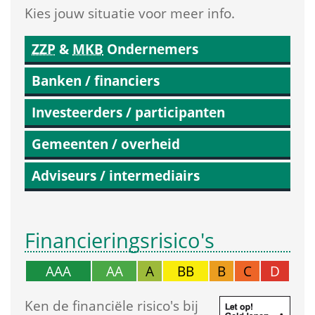
Kies jouw situatie voor meer info.
ZZP
 & 
MKB
 Ondernemers
Banken / financiers
Investeerders / participanten
Gemeenten / overheid
Adviseurs / intermediairs
Financierings­risico's
AAA
AA
A
BB
B
C
D
Ken de financiële risico's bij 