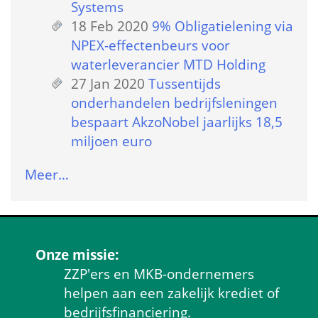
Systems
18 Feb 2020
 
9% Obligatielening via 
NPEX-effectenbeurs voor 
waterleverancier MTD Holding
27 Jan 2020
 
Tussentijds 
onderhandelen bedrijfsleningen 
bespaart AkzoNobel jaarlijks 18,5 
miljoen euro
Meer…
Onze missie:
ZZP'ers en MKB-ondernemers 
helpen aan een zakelijk krediet of 
bedrijfsfinanciering.