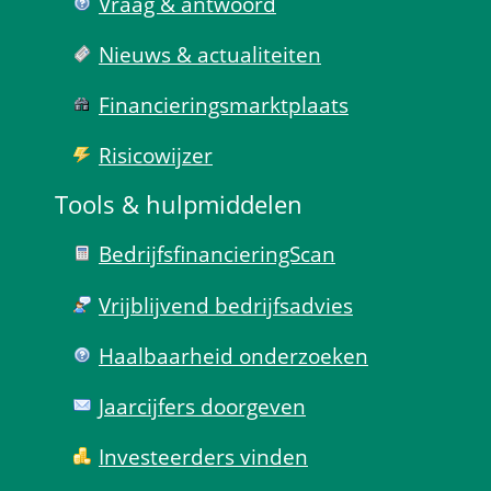
Vraag & antwoord
Nieuws & actualiteiten
Financierings­markt­plaats
Risico­wijzer
Tools & hulp­middelen
Bedrijfsfinanciering­Scan
Vrijblijvend bedrijfs­advies
Haal­baar­heid onder­zoeken
Jaarcijfers doorgeven
Investeerders vinden