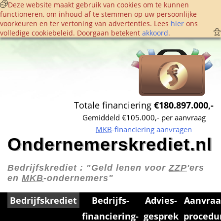
 Deze website maakt gebruik van cookies om te kunnen 
functioneren, om inhoud af te stemmen op uw persoonlijke 
voorkeuren en ter vertoning van advertenties. Lees 
hier
 ons 
volledige cookie­beleid. Doorgaan betekent 
akkoord
. 
Totale financiering 
€180.897.000,-
Gemiddeld €105.000,- per aanvraag
MKB
-financiering aanvragen
Ondernemerskrediet.nl
Bedrijfskrediet : 
"Geld lenen voor 
ZZP
'ers 
en 
MKB
-ondernemers"
Bedrijfskrediet
Bedrijfs­
Advies­
Aanvraa
financiering­
gesprek
procedu