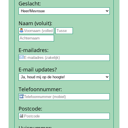
Geslacht
:
Naam (voluit)
:
 
E-mail­adres
:
E-mail updates?
Telefoon­nummer
:
Post­code
: