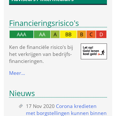
Financierings­risico's
AAA
AA
A
BB
B
C
D
Ken de financiële risico's bij 
het verkrijgen van bedrijfs­
financieringen.
Meer…
Nieuws
17 Nov 2020
 
Corona kredieten 
met borgstellingen kunnen binnen 