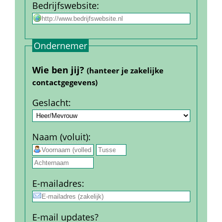
Bedrijfs­website
:
Ondernemer
Wie ben jij? 
(hanteer je zakelijke 
contact­gegevens)
Geslacht
:
Naam (voluit)
:
 
E-mail­adres
:
E-mail updates?