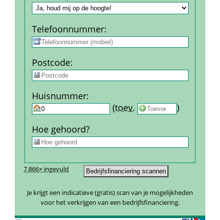
Telefoon­nummer
:
Post­code
:
Huis­nummer
:
 
 (
toev.
 
) 
Hoe gehoord?
7.866× ingevuld
Je krijgt een indicatieve (gratis) scan van je mogelijkheden 
voor het verkrijgen van een bedrijfsfinanciering.