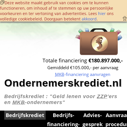
 Deze website maakt gebruik van cookies om te kunnen 
functioneren, om inhoud af te stemmen op uw persoonlijke 
voorkeuren en ter vertoning van advertenties. Lees 
hier
 ons 
volledige cookie­beleid. Doorgaan betekent 
akkoord
. 
Totale financiering 
€180.897.000,-
Gemiddeld €105.000,- per aanvraag
MKB
-financiering aanvragen
Ondernemerskrediet.nl
Bedrijfskrediet : 
"Geld lenen voor 
ZZP
'ers 
en 
MKB
-ondernemers"
Bedrijfskrediet
Bedrijfs­
Advies­
Aanvraa
financiering­
gesprek
procedu