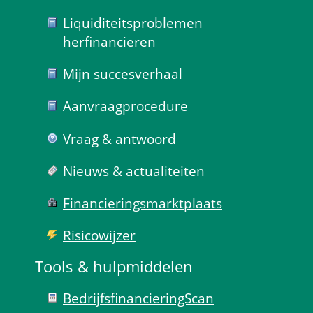
Liquiditeits­problemen 
herfinancieren
Mijn succes­verhaal
Aanvraag­procedure
Vraag & antwoord
Nieuws & actualiteiten
Financierings­markt­plaats
Risico­wijzer
Tools & hulp­middelen
Bedrijfsfinanciering­Scan