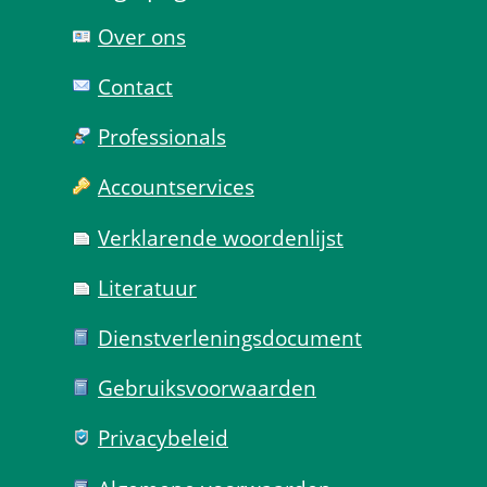
Over ons
Contact
Professionals
Account­services
Verklarende woorden­lijst
Literatuur
Dienst­verlenings­document
Gebruiks­voorwaarden
Privacy­beleid