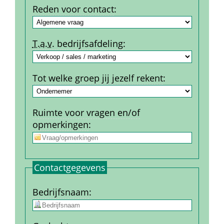
Reden voor contact
:
T.a.v.
 bedrijfs­afdeling
:
Tot welke groep jij jezelf rekent
:
Ruimte voor vragen en/of 
opmerkingen
:
Contact­gegevens
Bedrijfs­naam
: