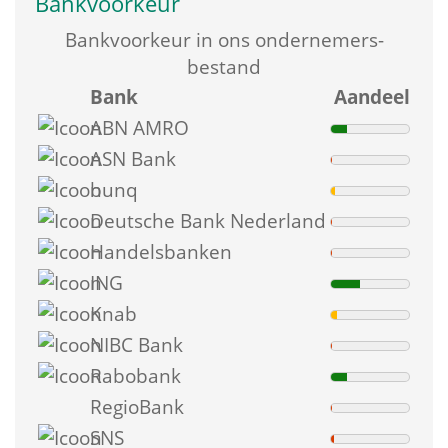
Bankvoorkeur
Bank­voorkeur in ons ondernemers­
bestand
 
Bank
Aandeel
ABN AMRO
ASN Bank
bunq
Deutsche Bank Nederland
Handelsbanken
ING
Knab
NIBC Bank
Rabobank
 
RegioBank
SNS