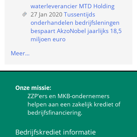
waterleverancier MTD Holding
27 Jan 2020
 
Tussentijds 
onderhandelen bedrijfsleningen 
bespaart AkzoNobel jaarlijks 18,5 
miljoen euro
Meer…
Onze missie:
ZZP'ers en MKB-ondernemers 
helpen aan een zakelijk krediet of 
bedrijfsfinanciering.
Bedrijfskrediet informatie