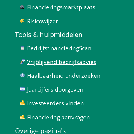
Financierings­markt­plaats
Risico­wijzer
Tools & hulp­middelen
Bedrijfsfinanciering­Scan
Vrijblijvend bedrijfs­advies
Haal­baar­heid onder­zoeken
Jaarcijfers doorgeven
Investeerders vinden
Financiering aanvragen
Overige pagina's