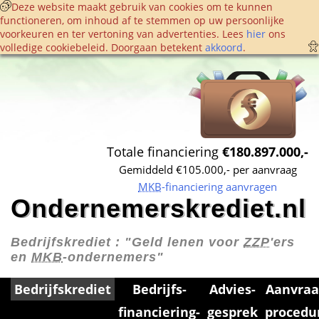
 Deze website maakt gebruik van cookies om te kunnen 
functioneren, om inhoud af te stemmen op uw persoonlijke 
voorkeuren en ter vertoning van advertenties. Lees 
hier
 ons 
volledige cookie­beleid. Doorgaan betekent 
akkoord
. 
Totale financiering 
€180.897.000,-
Gemiddeld €105.000,- per aanvraag
MKB
-financiering aanvragen
Ondernemerskrediet.nl
Bedrijfskrediet : 
"Geld lenen voor 
ZZP
'ers 
en 
MKB
-ondernemers"
Bedrijfskrediet
Bedrijfs­
Advies­
Aanvraa
financiering­
gesprek
procedu