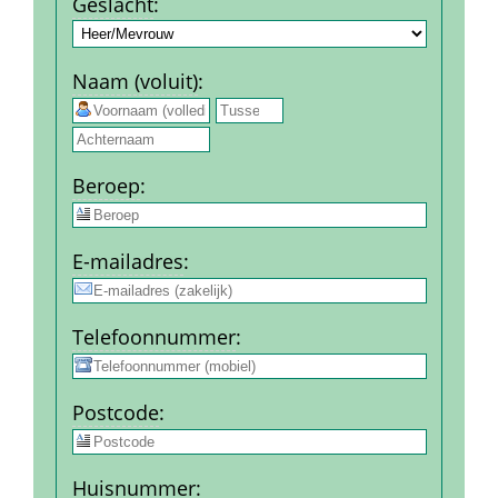
Geslacht
:
Naam (voluit)
:
 
Beroep
:
E-mail­adres
:
Telefoon­nummer
:
Post­code
:
Huis­nummer
: