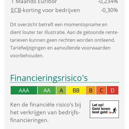
1 Maands Euribor
-0,234%
ECB
-korting voor bedrijven
-0,30%
Dit overzicht betreft een moment­opname en 
dient louter ter illustratie. Aan de getoonde rente­
tarieven kunnen geen rechten worden ontleend. 
Tarief­wijzigingen en aanvullende voorwaarden 
voorbehouden.
Financierings­risico's
AAA
AA
A
BB
B
C
D
Ken de financiële risico's bij 
het verkrijgen van bedrijfs­
financieringen.