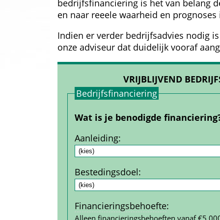
bedrijfsfinanciering is het van belang 
en naar reeele waarheid en prognoses i
Indien er verder bedrijfsadvies nodig i
onze adviseur dat duidelijk vooraf aan
VRIJBLIJVEND BEDRI
Bedrijfs­financiering
Wat is je benodigde financiering
Aanleiding
:
Bestedings­doel
:
Financierings­behoefte
:
Alleen financieringsbehoeften vanaf €5.00