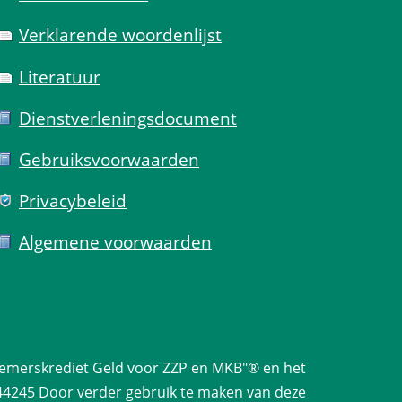
Verklarende woorden­lijst
Literatuur
Dienst­verlenings­document
Gebruiks­voorwaarden
Privacy­beleid
Algemene voorwaarden
emerskrediet Geld voor ZZP en MKB"® en het 
44245 Door verder gebruik te maken van deze 