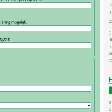
I
1
iering mogelijk.
D
ngen
:
d
r
o
v
F
K
b