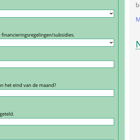
b
M
 financierings­regelingen/subsidies.
an het eind van de maand?
geteld.