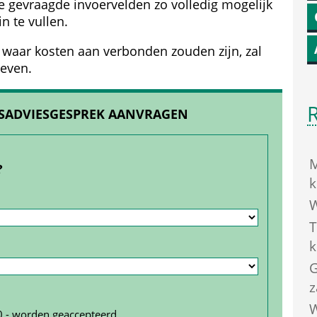
de gevraagde invoervelden zo volledig mogelijk 
n te vullen.
s waar kosten aan verbonden zouden zijn, zal 
geven.
JFSADVIESGESPREK AANVRAGEN
M
?
k
W
T
k
G
z
W
0,- worden geaccepteerd.