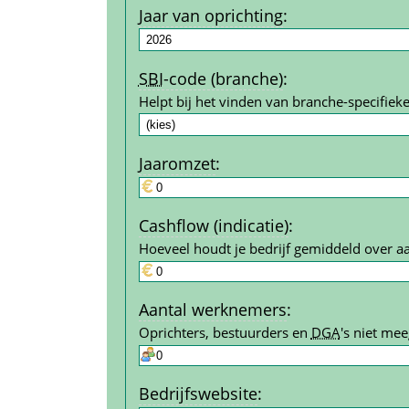
Jaar van oprichting
:
SBI
-code (branche)
:
Helpt bij het vinden van branche-specifieke
Jaar­omzet
:
Cashflow (indicatie)
:
Hoeveel houdt je bedrijf gemiddeld over a
Aantal werk­nemers
:
Oprichters, bestuurders en 
DGA
's niet mee
Bedrijfs­website
: