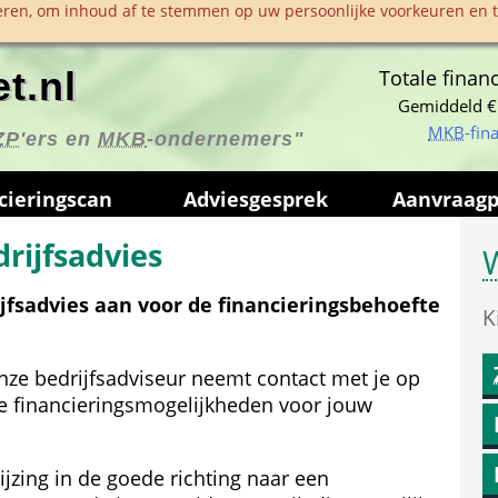
ren, om inhoud af te stemmen op uw persoonlijke voorkeuren en te
t.nl
Totale financ
Gemiddeld €
MKB
-fin
ZP
'ers en 
MKB
-ondernemers"
ciering­scan
Advies­gesprek
Aanvraag­
drijfsadvies
W
jfsadvies aan voor de financieringsbehoefte 
K
nze bedrijfsadviseur neemt contact met je op 
e financieringsmogelijkheden voor jouw 
zing in de goede richting naar een 