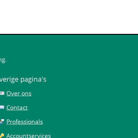
ng.
verige pagina's
Over ons
Contact
Professionals
Account­services