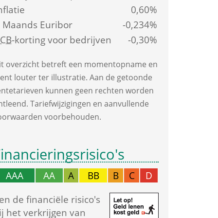
nflatie
0,60%
 Maands Euribor
-0,234%
ECB
-korting voor bedrijven
-0,30%
it overzicht betreft een moment­opname en 
ient louter ter illustratie. Aan de getoonde 
ente­tarieven kunnen geen rechten worden 
ntleend. Tarief­wijzigingen en aanvullende 
oorwaarden voorbehouden.
inancierings­risico's
AAA
AA
A
BB
B
C
D
en de financiële risico's 
ij het verkrijgen van 