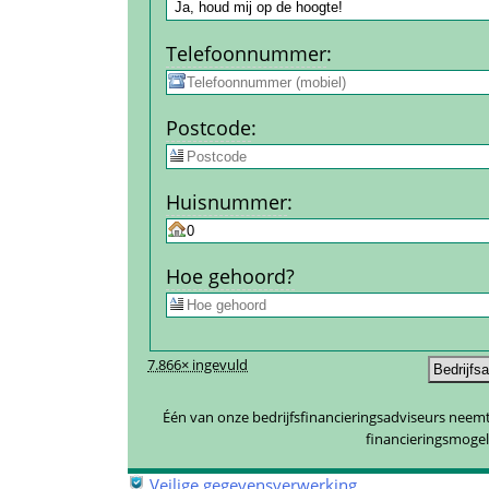
Telefoon­nummer
:
Post­code
:
Huis­nummer
:
Hoe gehoord?
7.866× ingevuld
Één van onze bedrijfsfinancieringsadviseurs neemt 
financieringsmogel
 
Veilige gegevensverwerking