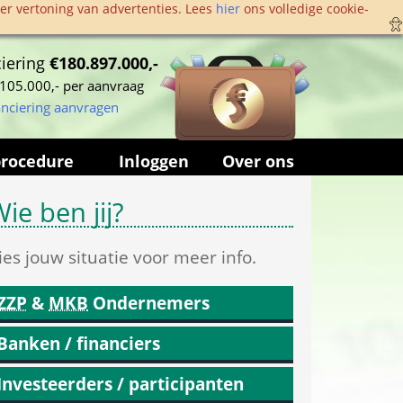
r vertoning van advertenties. Lees 
hier
 ons volledige cookie­
iering 
€180.897.000,-
105.000,- per aanvraag
anciering aanvragen
procedure
Inloggen
Over ons
ie ben jij?
ies jouw situatie voor meer info.
ZZP
 & 
MKB
 Ondernemers
Banken / financiers
Investeerders / participanten