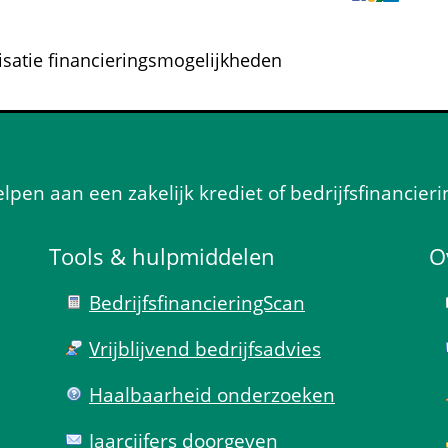
isatie financieringsmogelijkheden
en aan een zakelijk krediet of bedrijfsfinancieri
Tools & hulp­middelen
O
Bedrijfsfinanciering­Scan
Vrijblijvend bedrijfs­advies
Haal­baar­heid onder­zoeken
Jaarcijfers doorgeven