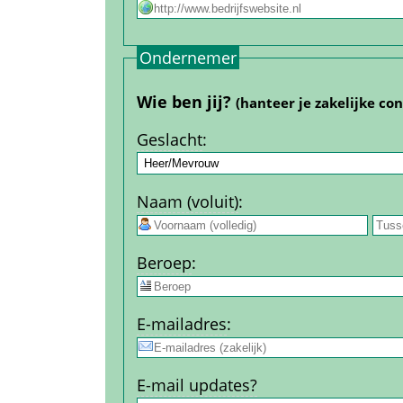
Ondernemer
Wie ben jij? 
(hanteer je zakelijke co
Geslacht
:
Naam (voluit)
:
 
Beroep
:
E-mail­adres
:
E-mail updates?