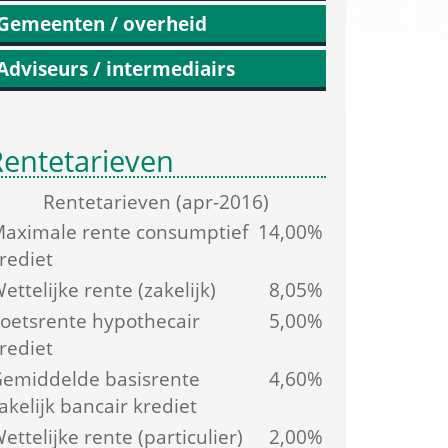
Gemeenten / overheid
Adviseurs / intermediairs
Rentetarieven
Rente­tarieven (apr-2016)
aximale rente consumptief 
14,00%
rediet
ettelijke rente (zakelijk)
8,05%
oetsrente hypothecair 
5,00%
rediet
emiddelde basis­rente 
4,60%
akelijk bancair krediet
ettelijke rente (particulier)
2,00%