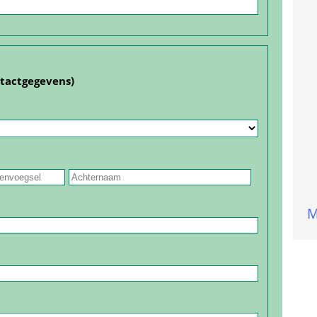
ntact­gegevens)
 
M