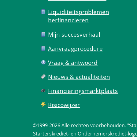
Liquiditeits­problemen 
herfinancieren
Mijn succes­verhaal
Aanvraag­procedure
Vraag & antwoord
Nieuws & actualiteiten
Financierings­markt­plaats
Risico­wijzer
©1999-2026 
Alle rechten voorbehouden.
 "St
Starterskrediet- en Ondernemerskrediet-logo