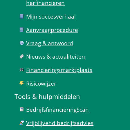
herfinancieren
Mijn succes­verhaal
Aanvraag­procedure
Vraag & antwoord
Nieuws & actualiteiten
Financierings­markt­plaats
Risico­wijzer
Tools & hulp­middelen
Bedrijfsfinanciering­Scan
Vrijblijvend bedrijfs­advies