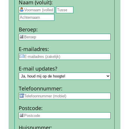
Naam (voluit)
:
 
Beroep
:
E-mail­adres
:
E-mail updates?
Telefoon­nummer
:
Post­code
:
Huis­nummer
: