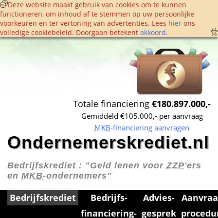
 Deze website maakt gebruik van cookies om te kunnen 
functioneren, om inhoud af te stemmen op uw persoonlijke 
voorkeuren en ter vertoning van advertenties. Lees 
hier
 ons 
volledige cookie­beleid. Doorgaan betekent 
akkoord
. 
Totale financiering 
€180.897.000,-
Gemiddeld €105.000,- per aanvraag
MKB
-financiering aanvragen
Ondernemerskrediet.nl
Bedrijfskrediet : 
"Geld lenen voor 
ZZP
'ers 
en 
MKB
-ondernemers"
Bedrijfskrediet
Bedrijfs­
Advies­
Aanvraa
financiering­
gesprek
procedu