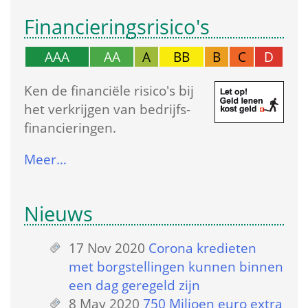
Financierings­risico's
AAA
AA
A
BB
B
C
D
Ken de financiële risico's bij 
het verkrijgen van bedrijfs­
financieringen.
Meer…
Nieuws
17 Nov 2020
 
Corona kredieten 
met borgstellingen kunnen binnen 
een dag geregeld zijn
8 May 2020
 
750 Miljoen euro extra 