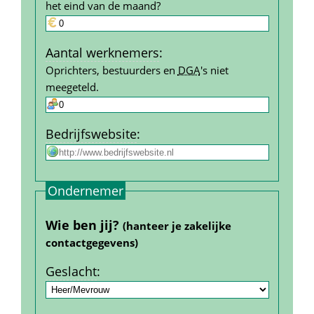
het eind van de maand?
Aantal werk­nemers
:
Oprichters, bestuurders en 
DGA
's niet 
meegeteld.
Bedrijfs­website
:
Ondernemer
Wie ben jij? 
(hanteer je zakelijke 
contact­gegevens)
Geslacht
: