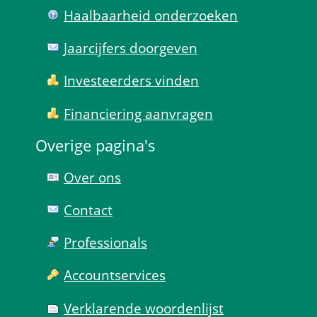
Haal­baar­heid onder­zoeken
Jaarcijfers doorgeven
Investeerders vinden
Financiering aanvragen
Overige pagina's
Over ons
Contact
Professionals
Account­services
Verklarende woorden­lijst