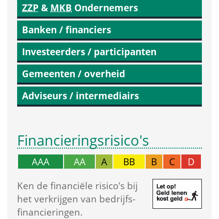
ZZP
 & 
MKB
 Ondernemers
Banken / financiers
Investeerders / participanten
Gemeenten / overheid
Adviseurs / intermediairs
Financierings­risico's
AAA
AA
A
BB
B
C
D
Ken de financiële risico's bij 
het verkrijgen van bedrijfs­
financieringen.