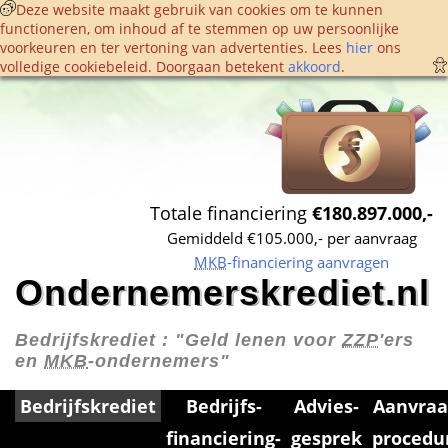
 Deze website maakt gebruik van cookies om te kunnen 
functioneren, om inhoud af te stemmen op uw persoonlijke 
voorkeuren en ter vertoning van advertenties. Lees 
hier
 ons 
volledige cookie­beleid. Doorgaan betekent 
akkoord
. 
Totale financiering 
€180.897.000,-
Gemiddeld €105.000,- per aanvraag
MKB
-financiering aanvragen
Ondernemerskrediet.nl
Bedrijfskrediet : 
"Geld lenen voor 
ZZP
'ers 
en 
MKB
-ondernemers"
Bedrijfskrediet
Bedrijfs­
Advies­
Aanvraa
financiering­
gesprek
procedu