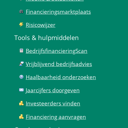
Financierings­markt­plaats
Risico­wijzer
Tools & hulp­middelen
Bedrijfsfinanciering­Scan
Vrijblijvend bedrijfs­advies
Haal­baar­heid onder­zoeken
Jaarcijfers doorgeven
Investeerders vinden
Financiering aanvragen