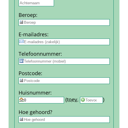
Beroep
:
E-mail­adres
:
Telefoon­nummer
:
Post­code
:
Huis­nummer
:
 
 (
toev.
 
) 
Hoe gehoord?