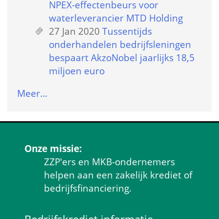
NPEX-effectenbeurs voor 
waterleverancier MTD Holding
27 Jan 2020
 
Tussentijds 
onderhandelen bedrijfsleningen 
bespaart AkzoNobel jaarlijks 18,5 
miljoen euro
Meer…
Onze missie:
ZZP'ers en MKB-ondernemers 
helpen aan een zakelijk krediet of 
bedrijfsfinanciering.