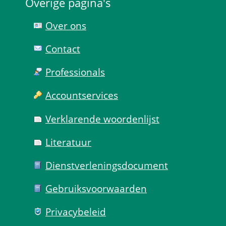
Overige pagina's
Over ons
Contact
Professionals
Account­services
Verklarende woorden­lijst
Literatuur
Dienst­verlenings­document
Gebruiks­voorwaarden
Privacy­beleid