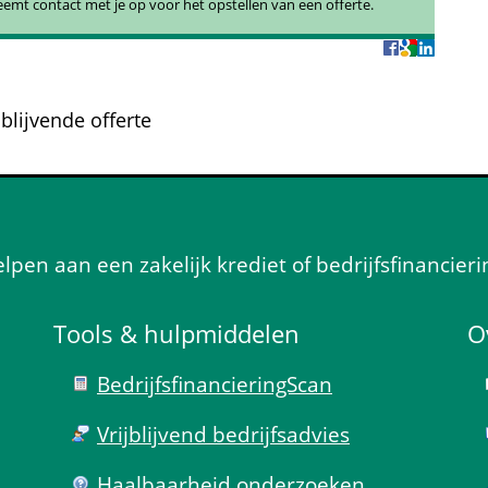
eemt contact met je op voor het opstellen van een offerte.
jblijvende offerte
en aan een zakelijk krediet of bedrijfsfinancieri
Tools & hulp­middelen
O
Bedrijfsfinanciering­Scan
Vrijblijvend bedrijfs­advies
Haal­baar­heid onder­zoeken