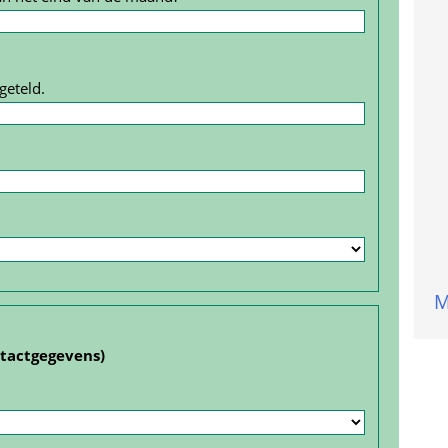
geteld.
M
ntact­gegevens)