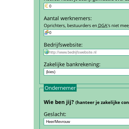
Aantal werk­nemers
:
Oprichters, bestuurders en 
DGA
's niet mee
Bedrijfs­website
:
Zakelijke bank­rekening
:
Ondernemer
Wie ben jij? 
(hanteer je zakelijke co
Geslacht
: