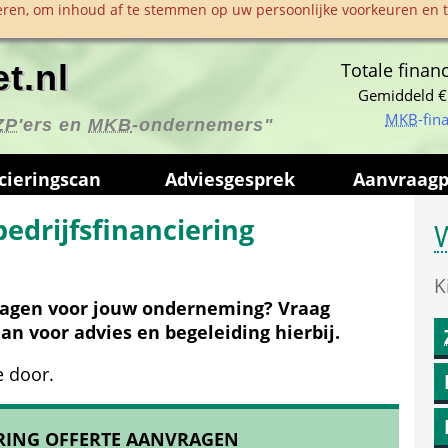
ren, om inhoud af te stemmen op uw persoonlijke voorkeuren en te
t.nl
Totale financ
Gemiddeld €
MKB
-fin
ZP
'ers en 
MKB
-ondernemers"
ciering­scan
Advies­gesprek
Aanvraag­
edrijfsfinanciering
W
K
vragen voor jouw onderneming? Vraag 
aan voor advies en begeleiding hierbij.
e door.
ERING OFFERTE AANVRAGEN