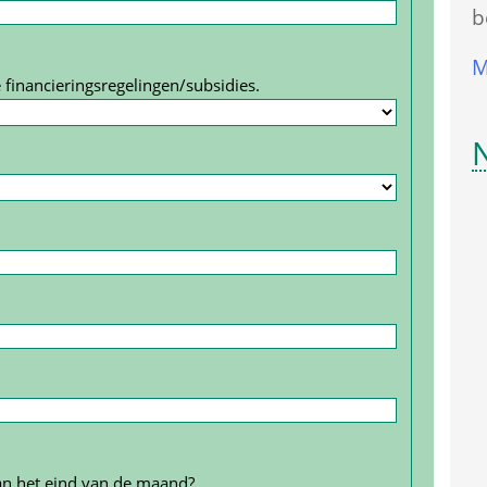
b
M
 financierings­regelingen/subsidies.
an het eind van de maand?