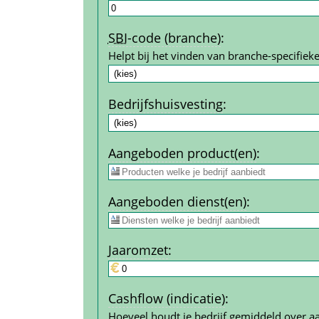
SBI
-code (branche)
:
Helpt bij het vinden van branche-specifieke
Bedrijfshuisvesting
:
Aangeboden product(en)
:
Aangeboden dienst(en)
:
Jaar­omzet
:
Cashflow (indicatie)
:
Hoeveel houdt je bedrijf gemiddeld over a