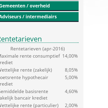
Gemeenten / overheid
Adviseurs / intermediairs
Rentetarieven
Rente­tarieven (apr-2016)
aximale rente consumptief 
14,00%
rediet
ettelijke rente (zakelijk)
8,05%
oetsrente hypothecair 
5,00%
rediet
emiddelde basis­rente 
4,60%
akelijk bancair krediet
ettelijke rente (particulier)
2,00%