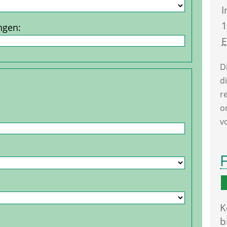
I
1
ngen
:
D
d
r
o
v
F
K
b