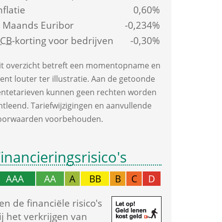
nflatie
0,60%
 Maands Euribor
-0,234%
ECB
-korting voor bedrijven
-0,30%
it overzicht betreft een moment­opname en 
ient louter ter illustratie. Aan de getoonde 
ente­tarieven kunnen geen rechten worden 
ntleend. Tarief­wijzigingen en aanvullende 
oorwaarden voorbehouden.
inancierings­risico's
AAA
AA
A
BB
B
C
D
en de financiële risico's 
ij het verkrijgen van 