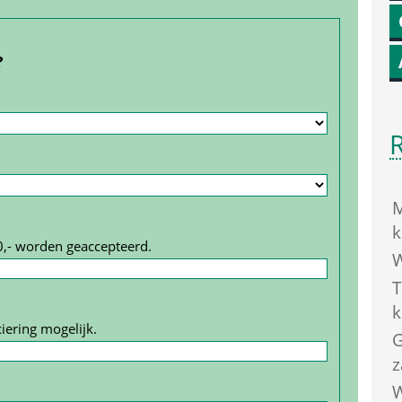
?
M
k
0,- worden geaccepteerd.
W
T
k
iering mogelijk.
G
z
W