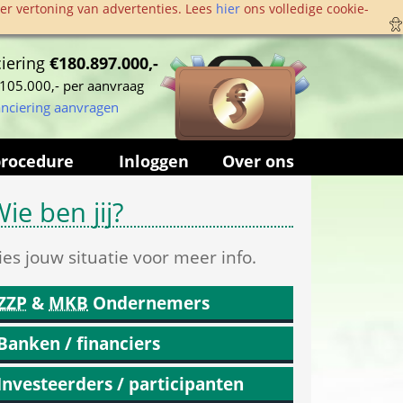
r vertoning van advertenties. Lees 
hier
 ons volledige cookie­
iering 
€180.897.000,-
105.000,- per aanvraag
anciering aanvragen
procedure
Inloggen
Over ons
ie ben jij?
ies jouw situatie voor meer info.
ZZP
 & 
MKB
 Ondernemers
Banken / financiers
Investeerders / participanten