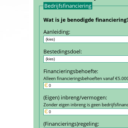
Bedrijfs­financiering
Wat is je benodigde financiering
Aanleiding
:
Bestedings­doel
:
Financierings­behoefte
:
Alleen financieringsbehoeften vanaf €5.00
(Eigen) inbreng/vermogen
:
Zonder eigen inbreng is geen bedrijfs­financ
(Financierings)regeling
: