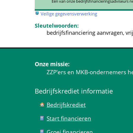
Één van onze bedrijfsfinancieringsadviseurs n
 
Veilige gegevensverwerking
Sleutelwoorden:
bedrijfsfinanciering aanvragen, vri
Onze missie:
ZZP'ers en MKB-ondernemers help
Bedrijfskrediet informatie
Bedrijfskrediet
Start financieren
Groei financieren