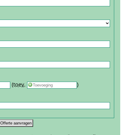
 
 (
toev.
 
) 