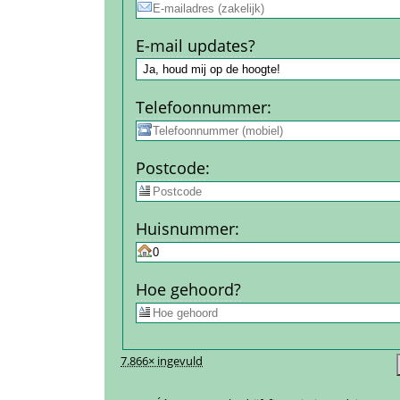
E-mail updates?
Telefoon­nummer
:
Post­code
:
Huis­nummer
:
Hoe gehoord?
7.866× ingevuld