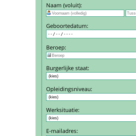
Naam (voluit)
:
 
Geboorte­datum
:
Beroep
:
Burgerlijke staat
:
Opleidingsniveau
:
Werksituatie
:
E-mail­adres
: