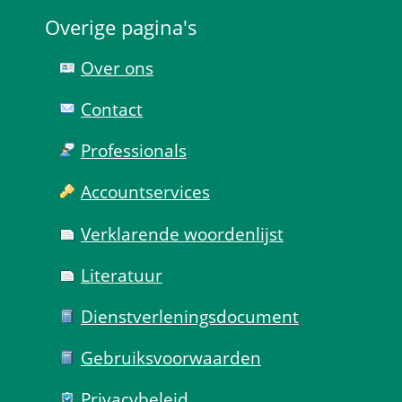
Overige pagina's
Over ons
Contact
Professionals
Account­services
Verklarende woorden­lijst
Literatuur
Dienst­verlenings­document
Gebruiks­voorwaarden
Privacy­beleid