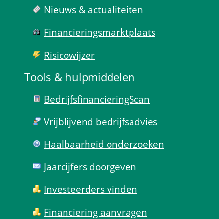
Nieuws & actualiteiten
Financierings­markt­plaats
Risico­wijzer
Tools & hulp­middelen
Bedrijfsfinanciering­Scan
Vrijblijvend bedrijfs­advies
Haal­baar­heid onder­zoeken
Jaarcijfers doorgeven
Investeerders vinden
Financiering aanvragen