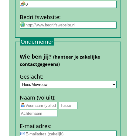
Bedrijfs­website
:
Ondernemer
Wie ben jij? 
(hanteer je zakelijke 
contact­gegevens)
Geslacht
:
Naam (voluit)
:
 
E-mail­adres
: