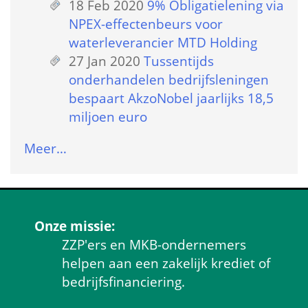
18 Feb 2020
 
9% Obligatielening via 
NPEX-effectenbeurs voor 
waterleverancier MTD Holding
27 Jan 2020
 
Tussentijds 
onderhandelen bedrijfsleningen 
bespaart AkzoNobel jaarlijks 18,5 
miljoen euro
Meer…
Onze missie:
ZZP'ers en MKB-ondernemers 
helpen aan een zakelijk krediet of 
bedrijfsfinanciering.