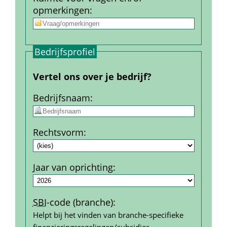
opmerkingen
:
Bedrijfs­profiel
Vertel ons over je bedrijf?
Bedrijfs­naam
:
Rechtsvorm
:
Jaar van oprichting
:
SBI
-code (branche)
:
Helpt bij het vinden van branche-specifieke 
financierings­regelingen/subsidies.