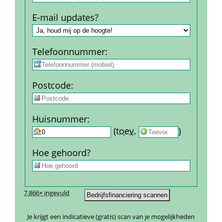
E-mail updates?
Telefoon­nummer
:
Post­code
:
Huis­nummer
:
 
 (
toev.
 
) 
Hoe gehoord?
7.866× ingevuld
Je krijgt een indicatieve (gratis) scan van je mogelijkheden 