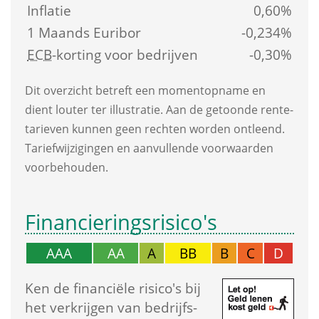
Inflatie
0,60%
1 Maands Euribor
-0,234%
ECB
-korting voor bedrijven
-0,30%
Dit overzicht betreft een moment­opname en 
dient louter ter illustratie. Aan de getoonde rente­
tarieven kunnen geen rechten worden ontleend. 
Tarief­wijzigingen en aanvullende voorwaarden 
voorbehouden.
Financierings­risico's
AAA
AA
A
BB
B
C
D
Ken de financiële risico's bij 
het verkrijgen van bedrijfs­