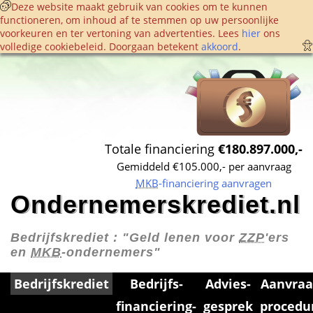
 Deze website maakt gebruik van cookies om te kunnen 
functioneren, om inhoud af te stemmen op uw persoonlijke 
voorkeuren en ter vertoning van advertenties. Lees 
hier
 ons 
volledige cookie­beleid. Doorgaan betekent 
akkoord
. 
Totale financiering 
€180.897.000,-
Gemiddeld €105.000,- per aanvraag
MKB
-financiering aanvragen
Ondernemerskrediet.nl
Bedrijfskrediet : 
"Geld lenen voor 
ZZP
'ers 
en 
MKB
-ondernemers"
Bedrijfskrediet
Bedrijfs­
Advies­
Aanvraa
financiering­
gesprek
procedu