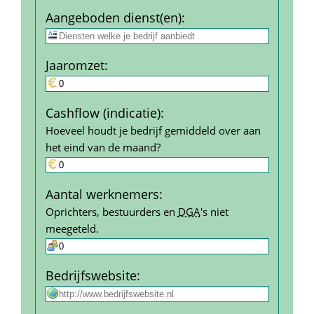
Aangeboden dienst(en)
:
Jaar­omzet
:
Cashflow (indicatie)
:
Hoeveel houdt je bedrijf gemiddeld over aan 
het eind van de maand?
Aantal werk­nemers
:
Oprichters, bestuurders en 
DGA
's niet 
meegeteld.
Bedrijfs­website
: