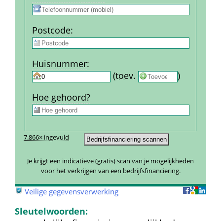
Post­code
:
Huis­nummer
:
 
 (
toev.
 
) 
Hoe gehoord?
7.866× ingevuld
Je krijgt een indicatieve (gratis) scan van je mogelijkheden 
voor het verkrijgen van een bedrijfsfinanciering.
 
Veilige gegevensverwerking
Sleutelwoorden: