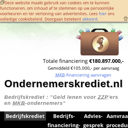
 Deze website maakt gebruik van cookies om te kunnen 
functioneren, om inhoud af te stemmen op uw persoonlijke 
voorkeuren en ter vertoning van advertenties. Lees 
hier
 ons 
volledige cookie­beleid. Doorgaan betekent 
akkoord
. 
Totale financiering 
€180.897.000,-
Gemiddeld €105.000,- per aanvraag
MKB
-financiering aanvragen
Ondernemerskrediet.nl
Bedrijfskrediet : 
"Geld lenen voor 
ZZP
'ers 
en 
MKB
-ondernemers"
Bedrijfskrediet
Bedrijfs­
Advies­
Aanvraa
financiering­
gesprek
procedu