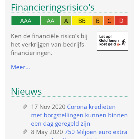
Financierings­risico's
AAA
AA
A
BB
B
C
D
Ken de financiële risico's bij 
het verkrijgen van bedrijfs­
financieringen.
Meer…
Nieuws
17 Nov 2020
 
Corona kredieten 
met borgstellingen kunnen binnen 
een dag geregeld zijn
8 May 2020
 
750 Miljoen euro extra 