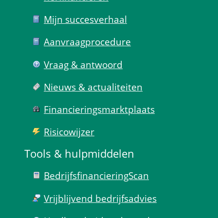
Mijn succes­verhaal
Aanvraag­procedure
Vraag & antwoord
Nieuws & actualiteiten
Financierings­markt­plaats
Risico­wijzer
Tools & hulp­middelen
Bedrijfsfinanciering­Scan
Vrijblijvend bedrijfs­advies