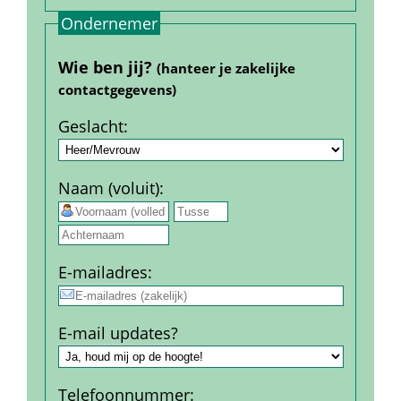
Ondernemer
Wie ben jij? 
(hanteer je zakelijke 
contact­gegevens)
Geslacht
:
Naam (voluit)
:
 
E-mail­adres
:
E-mail updates?
Telefoon­nummer
: