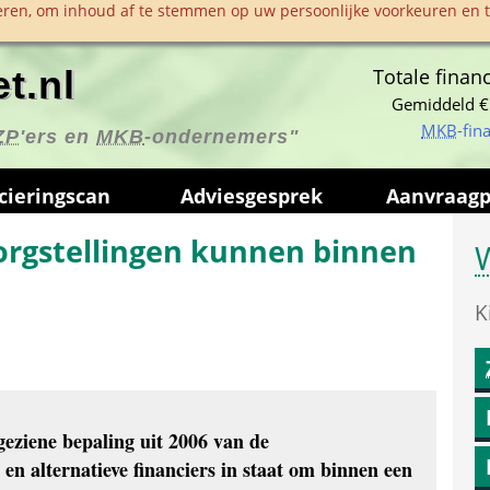
ren, om inhoud af te stemmen op uw persoonlijke voorkeuren en te
t.nl
Totale financ
Gemiddeld €
MKB
-fin
ZP
'ers en 
MKB
-ondernemers"
ciering­scan
Advies­gesprek
Aanvraag­
rgstellingen kunnen binnen 
W
K
geziene bepaling uit 2006 van de 
 en alternatieve financiers in staat om binnen een 