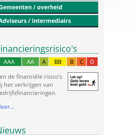
Gemeenten / overheid
Adviseurs / intermediairs
inancierings­risico's
AAA
AA
A
BB
B
C
D
en de financiële risico's 
ij het verkrijgen van 
edrijfs­financieringen.
eer…
Nieuws