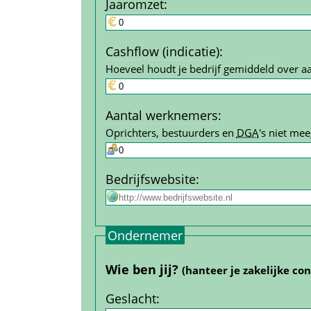
Jaar­omzet
:
Cashflow (indicatie)
:
Hoeveel houdt je bedrijf gemiddeld over a
Aantal werk­nemers
:
Oprichters, bestuurders en 
DGA
's niet mee
Bedrijfs­website
:
Ondernemer
Wie ben jij? 
(hanteer je zakelijke co
Geslacht
: