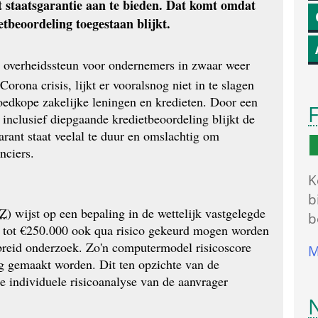
 staatsgarantie aan te bieden. Dat komt omdat 
tbeoordeling toegestaan blijkt.
 overheidssteun voor ondernemers in zwaar weer 
ona crisis, lijkt er vooralsnog niet in te slagen 
oedkope zakelijke leningen en kredieten. Door een 
F
inclusief diepgaande krediet­beoordeling blijkt de 
rant staat veelal te duur en omslachtig om 
nciers.
K
b
Z
) wijst op een bepaling in de wettelijk vastgelegde 
b
en tot €250.000 ook qua risico gekeurd mogen worden 
reid onderzoek. Zo'n computermodel risicoscore 
M
 gemaakt worden. Dit ten opzichte van de 
individuele risico­analyse van de aanvrager 