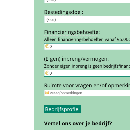
Bestedings­doel
:
Financierings­behoefte
:
Alleen financieringsbehoeften vanaf €5.00
(Eigen) inbreng/vermogen
:
Zonder eigen inbreng is geen bedrijfs­financ
Ruimte voor vragen en/of opmerki
Bedrijfs­profiel
Vertel ons over je bedrijf?