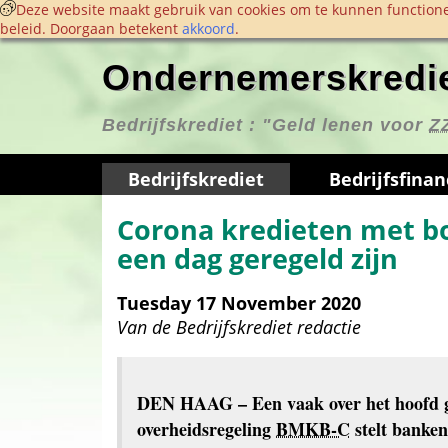
 Deze website maakt gebruik van cookies om te kunnen functione
beleid. Doorgaan betekent 
akkoord
. 
Ondernemerskredie
Bedrijfskrediet : 
"Geld lenen voor 
Z
Bedrijfskrediet
Bedrijfs­finan
Corona kredieten met bo
een dag geregeld zijn
Tuesday 17 November 2020
Van de 
Bedrijfskrediet redactie
DEN HAAG
 – Een vaak over het hoofd 
overheidsregeling 
BMKB-C
 stelt banken