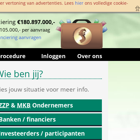
r vertoning van advertenties. Lees 
hier
 ons volledige cookie­
iering 
€180.897.000,-
105.000,- per aanvraag
anciering aanvragen
procedure
Inloggen
Over ons
ie ben jij?
ies jouw situatie voor meer info.
ZZP
 & 
MKB
 Ondernemers
Banken / financiers
Investeerders / participanten