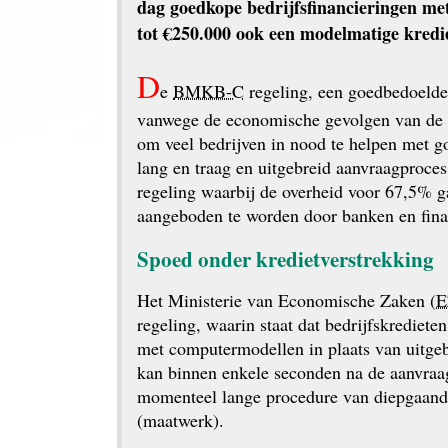
dag goedkope bedrijfsfinancieringen met
tot €250.000 ook een modelmatige kredie
D
e 
BMKB-C
 regeling, een goedbedoelde
vanwege de economische gevolgen van de Cor
om veel bedrijven in nood te helpen met g
lang en traag en uitgebreid aanvraag­proces 
regeling waarbij de overheid voor 67,5% ga
aangeboden te worden door banken en fina
Spoed onder kredietverstrekking
Het Ministerie van Economische Zaken (
E
regeling, waarin staat dat bedrijfskrediet
met computermodellen in plaats van uitgeb
kan binnen enkele seconden na de aanvraag
momenteel lange procedure van diepgaande 
(maatwerk).