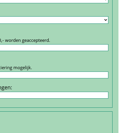
0,- worden geaccepteerd.
iering mogelijk.
ngen
: