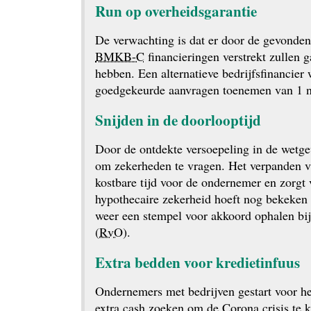
Run op overheidsgarantie
De verwachting is dat er door de gevonden 
BMKB-C
 financieringen verstrekt zullen
hebben. Een alternatieve bedrijfsfinancier w
goedgekeurde aanvragen toenemen van 1 na
Snijden in de doorlooptijd
Door de ontdekte versoepeling in de wetgev
om zekerheden te vragen. Het verpanden va
kostbare tijd voor de ondernemer en zorgt v
hypothecaire zekerheid hoeft nog bekeken 
weer een stempel voor akkoord ophalen bi
(
RvO
).
Extra bedden voor kredietinfuus
Ondernemers met bedrijven gestart voor het
extra cash zoeken om de Corona crisis te 