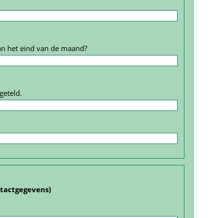
an het eind van de maand?
geteld.
ntact­gegevens)