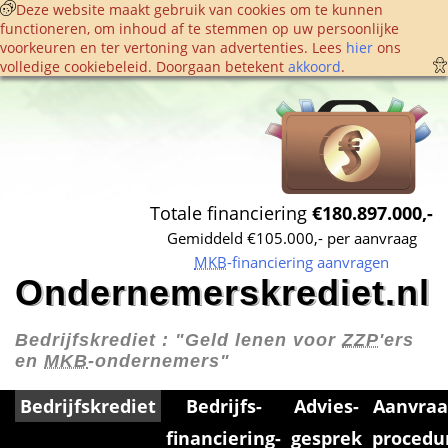
 Deze website maakt gebruik van cookies om te kunnen 
functioneren, om inhoud af te stemmen op uw persoonlijke 
voorkeuren en ter vertoning van advertenties. Lees 
hier
 ons 
volledige cookie­beleid. Doorgaan betekent 
akkoord
. 
Totale financiering 
€180.897.000,-
Gemiddeld €105.000,- per aanvraag
MKB
-financiering aanvragen
Ondernemerskrediet.nl
Bedrijfskrediet : 
"Geld lenen voor 
ZZP
'ers 
en 
MKB
-ondernemers"
Bedrijfskrediet
Bedrijfs­
Advies­
Aanvraa
financiering­
gesprek
procedu