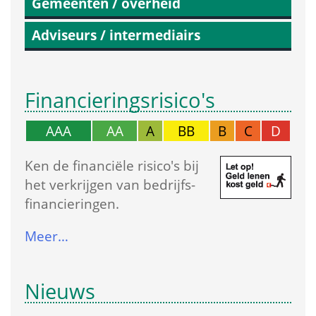
Gemeenten / overheid
Adviseurs / intermediairs
Financierings­risico's
AAA
AA
A
BB
B
C
D
Ken de financiële risico's bij 
het verkrijgen van bedrijfs­
financieringen.
Meer…
Nieuws