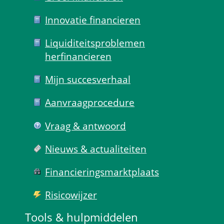
Innovatie financieren
Liquiditeits­problemen 
herfinancieren
Mijn succes­verhaal
Aanvraag­procedure
Vraag & antwoord
Nieuws & actualiteiten
Financierings­markt­plaats
Risico­wijzer
Tools & hulp­middelen