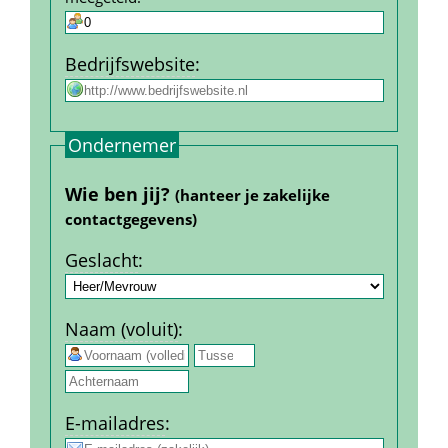
Bedrijfs­website
:
Ondernemer
Wie ben jij? 
(hanteer je zakelijke 
contact­gegevens)
Geslacht
:
Naam (voluit)
:
 
E-mail­adres
: