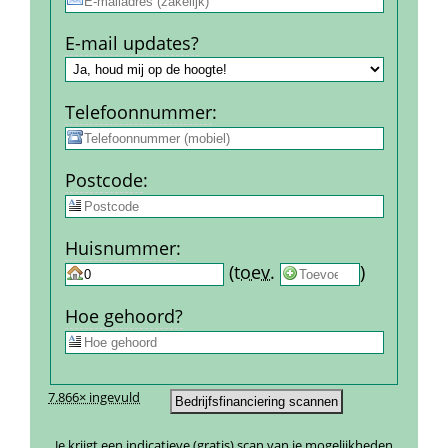
E-mail updates?
Telefoon­nummer
:
Post­code
:
Huis­nummer
:
 
 (
toev.
 
) 
Hoe gehoord?
7.866× ingevuld
Je krijgt een indicatieve (gratis) scan van je mogelijkheden 