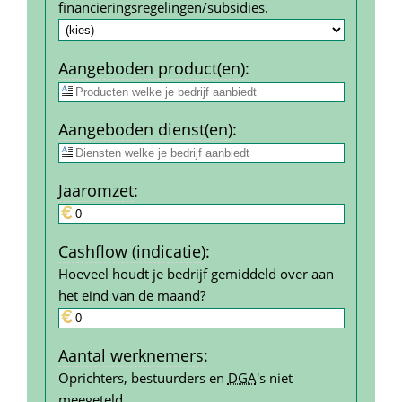
financierings­regelingen/subsidies.
Aangeboden product(en)
:
Aangeboden dienst(en)
:
Jaar­omzet
:
Cashflow (indicatie)
:
Hoeveel houdt je bedrijf gemiddeld over aan 
het eind van de maand?
Aantal werk­nemers
:
Oprichters, bestuurders en 
DGA
's niet 
meegeteld.