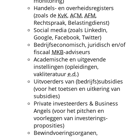
monitoring)
Handels- en overheids­registers 
(zoals de 
KvK
, 
ACM
, 
AFM
, 
Rechtspraak, Belastingdienst)
Social media (zoals LinkedIn, 
Google, Facebook, Twitter)
Bedrijfs­economisch, juridisch en/of 
fiscaal 
MKB
-adviseurs
Academische en uitgevende 
instellingen (opleidingen, 
vakliteratuur 
e.d.
)
Uitvoerders van (bedrijfs)subsidies 
(voor het toetsen en uitkering van 
subsidies)
Private investeerders & Business 
Angels (voor het pitchen en 
voorleggen van investerings­
proposities)
Bewindvoeringsorganen, 