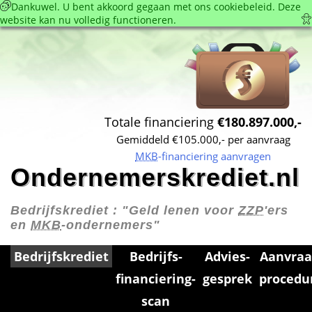
 Dankuwel. U bent akkoord gegaan met ons cookie­beleid. Deze 
website kan nu volledig functioneren. 
Totale financiering 
€180.897.000,-
Gemiddeld €105.000,- per aanvraag
MKB
-financiering aanvragen
Ondernemerskrediet.nl
Bedrijfskrediet : 
"Geld lenen voor 
ZZP
'ers 
en 
MKB
-ondernemers"
Bedrijfskrediet
Bedrijfs­
Advies­
Aanvraa
financiering­
gesprek
procedu
scan