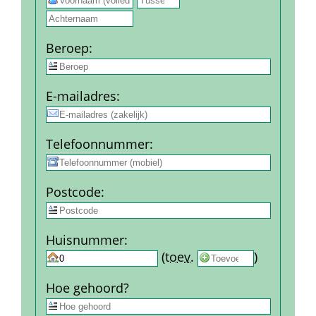
Beroep
:
E-mail­adres
:
Telefoon­nummer
:
Post­code
:
Huis­nummer
:
 
 (
toev.
 
) 
Hoe gehoord?