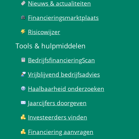
Nieuws & actualiteiten
Financierings­markt­plaats
Risico­wijzer
Tools & hulp­middelen
Bedrijfsfinanciering­Scan
Vrijblijvend bedrijfs­advies
Haal­baar­heid onder­zoeken
Jaarcijfers doorgeven
Investeerders vinden
Financiering aanvragen