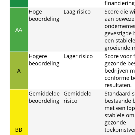
financierin
Hoge 
Laag risico
Score die wi
beoordeling
aan bewezen
ondernemer
AA
gevestigde b
een stabiele 
groeiende m
Hogere 
Lager risico
Score voor f
beoordeling
gezonde bes
A
bedrijven m
conforme be
resultaten.
Gemiddelde 
Gemiddeld 
Standaard s
beoordeling
risico
bestaande b
met een lop
stabiele omz
gezonde 
BB
toekomstver