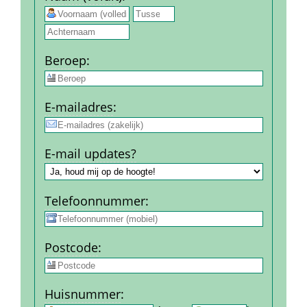
 
Beroep
:
E-mail­adres
:
E-mail updates?
Telefoon­nummer
:
Post­code
:
Huis­nummer
: