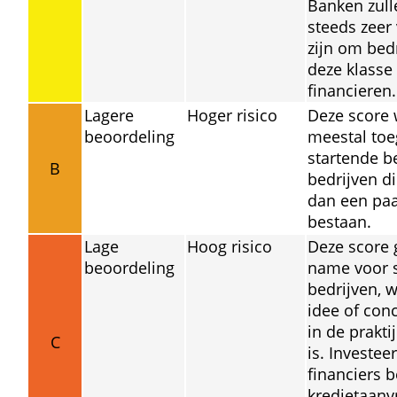
Banken zull
steeds zeer 
zijn om bedr
deze klasse 
financieren.
Lagere 
Hoger risico
Deze score 
beoordeling
meestal toe
startende be
B
bedrijven di
dan een paar
bestaan.
Lage 
Hoog risico
Deze score 
beoordeling
name voor s
bedrijven, w
idee of conc
in de prakti
C
is. Investee
financiers b
krediet­aanv