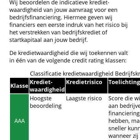
Wij beoordelen de indicatieve krediet­
waardigheid van jouw aanvraag voor een 
bedrijfs­financiering. Hiermee geven wij 
financiers een eerste indruk van het risico bij 
het verstrekken van bedrijfskrediet of 
startkapitaal aan jouw bedrijf.
De krediet­waardigheid die wij toekennen valt 
in één van de volgende credit rating klassen:
Classificatie krediet­waardigheid Bedrijfsk
Krediet­
Krediet­risico
Toelichting
Klasse
waardigheid
Hoogste 
Laagste risico
Score die wi
beoordeling
aan bedrijve
financiering
AAA
hebben, maa
sneller kun
wanneer zij 