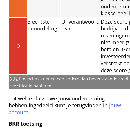
onderneming
klasse heel 
Slechtste 
Onverantwoord 
Deze score g
beoordeling
risico
bedrijven di
rekeningen 
niet meer (zu
D
betalen. Ge
investeerder
verstrekt be
deze score 
N.B.
 Financiers kunnen een andere dan bovenstaande credit 
classificatie hanteren
Tot welke klasse we jouw onderneming 
hebben ingedeeld kunt je terugvinden in 
jouw 
account
.
BKR
 toetsing