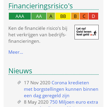
Financierings­risico's
AAA
AA
A
BB
B
C
D
Ken de financiële risico's bij 
het verkrijgen van bedrijfs­
financieringen.
Meer…
Nieuws
17 Nov 2020
 
Corona kredieten 
met borgstellingen kunnen binnen 
een dag geregeld zijn
8 May 2020
 
750 Miljoen euro extra 