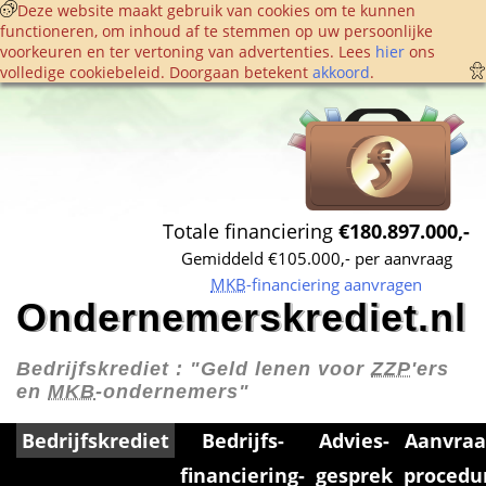
 Deze website maakt gebruik van cookies om te kunnen 
functioneren, om inhoud af te stemmen op uw persoonlijke 
voorkeuren en ter vertoning van advertenties. Lees 
hier
 ons 
volledige cookie­beleid. Doorgaan betekent 
akkoord
. 
Totale financiering 
€180.897.000,-
Gemiddeld €105.000,- per aanvraag
MKB
-financiering aanvragen
Ondernemerskrediet.nl
Bedrijfskrediet : 
"Geld lenen voor 
ZZP
'ers 
en 
MKB
-ondernemers"
Bedrijfskrediet
Bedrijfs­
Advies­
Aanvraa
financiering­
gesprek
procedu