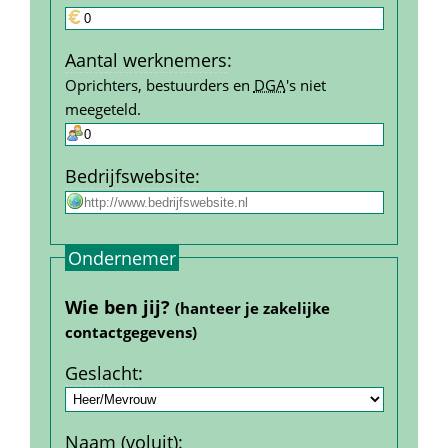
Aantal werk­nemers
:
Oprichters, bestuurders en 
DGA
's niet 
meegeteld.
Bedrijfs­website
:
Ondernemer
Wie ben jij? 
(hanteer je zakelijke 
contact­gegevens)
Geslacht
:
Naam (voluit)
: