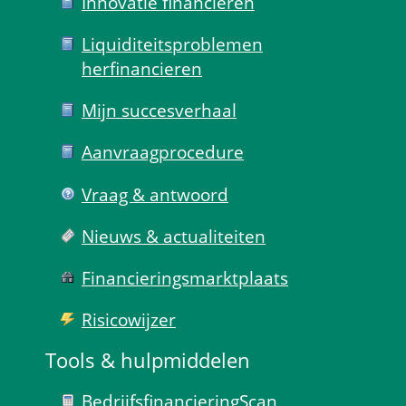
Innovatie financieren
Liquiditeits­problemen 
herfinancieren
Mijn succes­verhaal
Aanvraag­procedure
Vraag & antwoord
Nieuws & actualiteiten
Financierings­markt­plaats
Risico­wijzer
Tools & hulp­middelen
Bedrijfsfinanciering­Scan