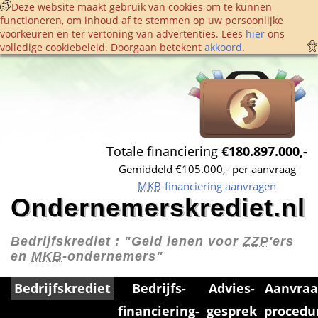
 Deze website maakt gebruik van cookies om te kunnen 
functioneren, om inhoud af te stemmen op uw persoonlijke 
voorkeuren en ter vertoning van advertenties. Lees 
hier
 ons 
volledige cookie­beleid. Doorgaan betekent 
akkoord
. 
Totale financiering 
€180.897.000,-
Gemiddeld €105.000,- per aanvraag
MKB
-financiering aanvragen
Ondernemerskrediet.nl
Bedrijfskrediet : 
"Geld lenen voor 
ZZP
'ers 
en 
MKB
-ondernemers"
Bedrijfskrediet
Bedrijfs­
Advies­
Aanvraa
financiering­
gesprek
procedu