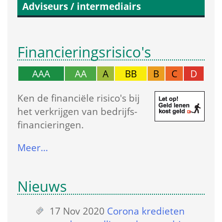
Adviseurs / intermediairs
Financierings­risico's
AAA
AA
A
BB
B
C
D
Ken de financiële risico's bij 
het verkrijgen van bedrijfs­
financieringen.
Meer…
Nieuws
17 Nov 2020
 
Corona kredieten 